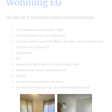
Wohnung EG
für bis zu 5 Personen eines Unternehmens
2 Schlafzimmer mit jeweils 1 Bett
1 Schlafzimmer mit 3 Einzelbetten
1 großer Wohnraum mit offener großer, voll ausgestatteter
Küche und Essbereich
Duschbad
WC
Hauswirtschaftsraum mit Waschmaschine
Bettwäsche, Hand- und Badetuch
WLAN
großer Privatparkplatz am Haus
auf Wunsch Reinigungs- und Hausmeisterservice